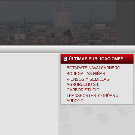
ÚLTIMAS PUBLICACIONES
BOTARATE NAVALCARNERO
BODEGA LAS NIÑAS
PIENSOS Y SEMILLAS
AGRORUCHO S.L.
GARBOR STUDIO
TRANSPORTES Y GRÚAS J.
ARROYO