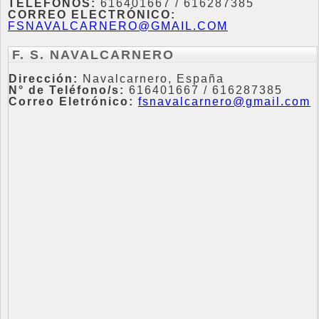
TELÉFONOS:
616401667 / 616287385
CORREO ELECTRÓNICO:
FSNAVALCARNERO@GMAIL.COM
F. S. NAVALCARNERO
Dirección:
Navalcarnero, España
N° de Teléfono/s:
616401667 / 616287385
Correo Eletrónico:
fsnavalcarnero@gmail.com