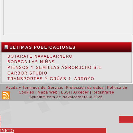
ÚLTIMAS PUBLICACIONES
BOTARATE NAVALCARNERO
BODEGA LAS NIÑAS
PIENSOS Y SEMILLAS AGRORUCHO S.L.
GARBOR STUDIO
TRANSPORTES Y GRÚAS J. ARROYO
Ayuda y Términos del Servicio
|
Protección de datos
|
Política de
Cookies
|
Mapa Web
|
LSSI
|
Acceder
|
Registrarse
Ayuntamiento de Navalcarnero © 2026.
Return to Top ▲
MENU
PORTAL WEB OFICIAL
INICIO