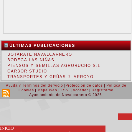
ÚLTIMAS PUBLICACIONES
BOTARATE NAVALCARNERO
BODEGA LAS NIÑAS
PIENSOS Y SEMILLAS AGRORUCHO S.L.
GARBOR STUDIO
TRANSPORTES Y GRÚAS J. ARROYO
Ayuda y Términos del Servicio
|
Protección de datos
|
Política de
Cookies
|
Mapa Web
|
LSSI
|
Acceder
|
Registrarse
Ayuntamiento de Navalcarnero © 2026.
Return to Top ▲
MENU
PORTAL WEB OFICIAL
INICIO