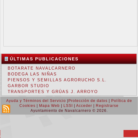
ÚLTIMAS PUBLICACIONES
BOTARATE NAVALCARNERO
BODEGA LAS NIÑAS
PIENSOS Y SEMILLAS AGRORUCHO S.L.
GARBOR STUDIO
TRANSPORTES Y GRÚAS J. ARROYO
Ayuda y Términos del Servicio
|
Protección de datos
|
Política de
Cookies
|
Mapa Web
|
LSSI
|
Acceder
|
Registrarse
Ayuntamiento de Navalcarnero © 2026.
Return to Top ▲
MENU