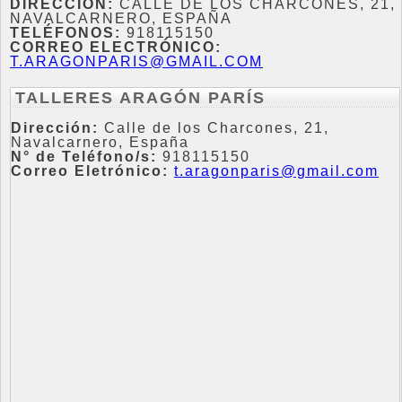
DIRECCIÓN:
CALLE DE LOS CHARCONES, 21,
NAVALCARNERO, ESPAÑA
TELÉFONOS:
918115150
CORREO ELECTRÓNICO:
T.ARAGONPARIS@GMAIL.COM
TALLERES ARAGÓN PARÍS
Dirección:
Calle de los Charcones, 21,
Navalcarnero, España
N° de Teléfono/s:
918115150
Correo Eletrónico:
t.aragonparis@gmail.com