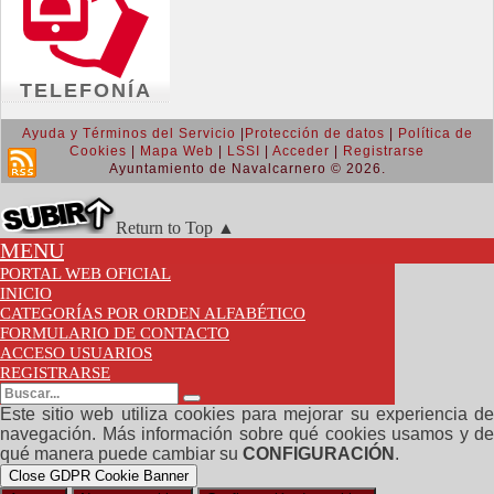
TELEFONÍA
Ayuda y Términos del Servicio
|
Protección de datos
|
Política de
Cookies
|
Mapa Web
|
LSSI
|
Acceder
|
Registrarse
Ayuntamiento de Navalcarnero © 2026.
Return to Top ▲
MENU
PORTAL WEB OFICIAL
INICIO
CATEGORÍAS POR ORDEN ALFABÉTICO
FORMULARIO DE CONTACTO
ACCESO USUARIOS
REGISTRARSE
Este sitio web utiliza cookies para mejorar su experiencia de
navegación. Más información sobre qué cookies usamos y de
qué manera puede cambiar su
CONFIGURACIÓN
.
Close GDPR Cookie Banner