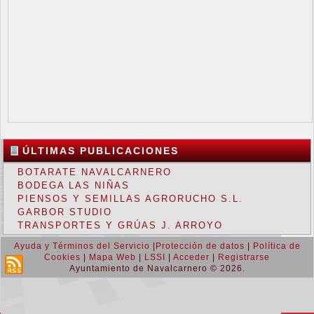
ÚLTIMAS PUBLICACIONES
BOTARATE NAVALCARNERO
BODEGA LAS NIÑAS
PIENSOS Y SEMILLAS AGRORUCHO S.L.
GARBOR STUDIO
TRANSPORTES Y GRÚAS J. ARROYO
Ayuda y Términos del Servicio
|
Protección de datos
|
Política de
Cookies
|
Mapa Web
|
LSSI
|
Acceder
|
Registrarse
Ayuntamiento de Navalcarnero © 2026.
Return to Top ▲